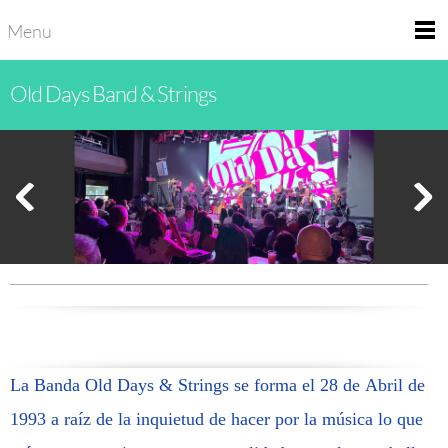
Menu
Old Days Band & Strings
La Banda Old Days & Strings se forma el 28 de Abril de
1993 a raíz de la inquietud de hacer por la música lo que